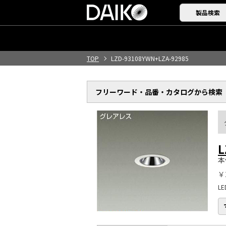
製品検索
TOP
LZD-93108YWN+LZA-92985
フリーワード・品番・
カタログから検索
L
本
￥
L