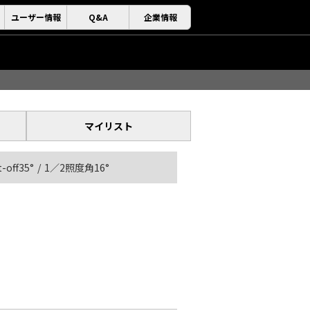
ユーザー情報
Q&A
企業情報
マイリスト
t-off35°
1／2照度角16°