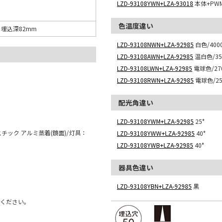
LZD-93108YWN+LZA-93018
本体+PW
色温度違い
0 埋込深82mm
LZD-93108NWN+LZA-92985
白色/4000
LZD-93108AWN+LZA-92985
温白色/350
LZD-93108LWN+LZA-92985
電球色/270
LZD-93108RWN+LZA-92985
電球色/250
配光角違い
LZD-93108YWM+LZA-92985
25°
チック アルミ蒸着(鏡面)/灯具：
LZD-93108YWW+LZA-92985
40°
LZD-93108YWB+LZA-92985
40°
器具色違い
LZD-93108YBN+LZA-92985
黒
用ください。