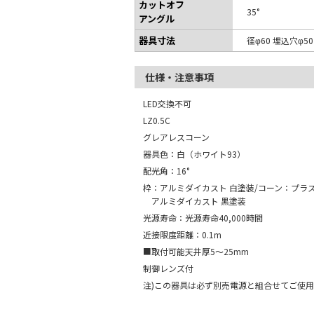
カットオフ
35°
アングル
器具寸法
径φ60 埋込穴φ5
仕様・注意事項
LED交換不可
LZ0.5C
グレアレスコーン
器具色：白（ホワイト93）
配光角：16°
枠：アルミダイカスト 白塗装/コーン：プラス
アルミダイカスト 黒塗装
光源寿命：光源寿命40,000時間
近接限度距離：0.1m
■取付可能天井厚5～25mm
制御レンズ付
注)この器具は必ず別売電源と組合せてご使