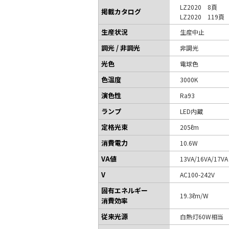
LZ2020 8頁
掲載カタログ
LZ2020 119頁
生産状況
生産中止
調光 / 非調光
非調光
光色
電球色
色温度
3000K
演色性
Ra93
ランプ
LED内蔵
定格光束
205ℓm
消費電力
10.6W
VA値
13VA/16VA/17V
V
AC100-242V
固有エネルギー
19.3ℓm/W
消費効率
従来光源
白熱灯60W相当