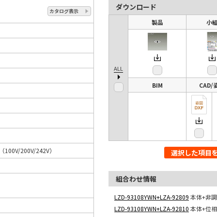
ダウンロード
カタログ表示
製品
小
ALL
BIM
CAD/
A（100V/200V/242V）
選択した項目
組合わせ情報
LZD-93108YWN+LZA-92809
本体+非調
LZD-93108YWN+LZA-92810
本体+位