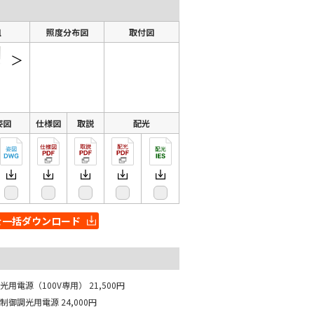
組
照度分布図
取付図
＞
姿図
仕様図
取説
配光
を一括ダウンロード
光用電源（100V専用）
21,500円
相制御調光用電源
24,000円