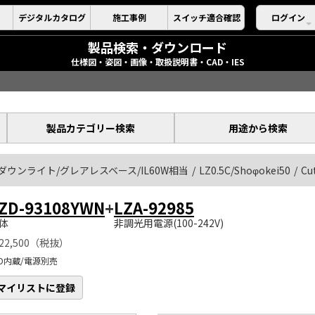
デジタルカタログ
施工事例
スイッチ適合確認
ログイン
製品検索・ダウンロード
仕様図・姿図・画像・取扱説明書・CAD・IES
製品カテゴリー検索
用途から検索
ダウンライト/グレアレスベース/IL60W相当
LZ0.5C/Shoφokei50
Cu
ZD-93108YWN
+
LZA-92985
体
非調光用電源(100-242V)
22,500（税抜）
ED内蔵/電源別売
マイリストに登録