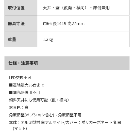
取付位置
天井・壁（縦向・横向）・床付兼用
器具寸法
巾66 長1419 高27mm
重量
1.3kg
仕様・注意事項
LED交換不可
■連結最大36台まで
■調光器併用不可
傾斜天井にも使用可能（縦・横向）
器具色：白
角度調整(オプション含む)：角度調整不可
本体：アルミ型材 白アルマイト/カバー：ポリカーボネート 乳白
(マット)