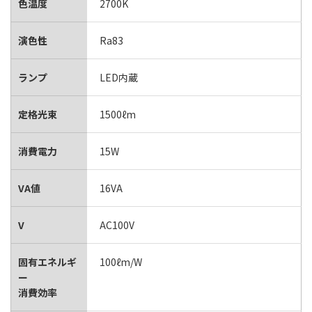
色温度
2700K
演色性
Ra83
ランプ
LED内蔵
定格光束
1500ℓm
消費電力
15W
VA値
16VA
V
AC100V
固有エネルギ
100ℓm/W
ー
消費効率