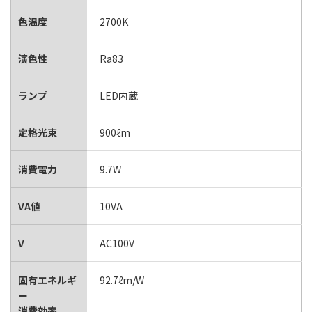
色温度
2700K
演色性
Ra83
ランプ
LED内蔵
定格光束
900ℓm
消費電力
9.7W
VA値
10VA
V
AC100V
固有エネルギ
92.7ℓm/W
ー
消費効率