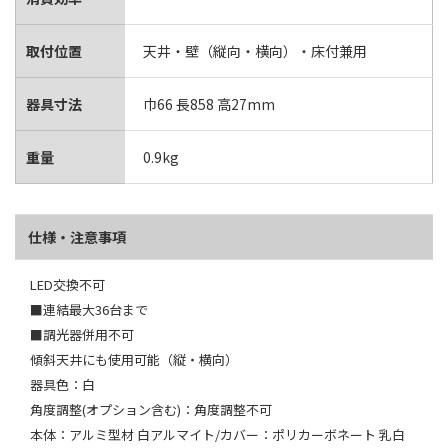
取付位置
天井・壁（縦向・横向）・床付兼用
器具寸法
巾66 長858 高27mm
重量
0.9kg
仕様・注意事項
LED交換不可
■連結最大36台まで
■調光器併用不可
傾斜天井にも使用可能（縦・横向）
器具色：白
角度調整(オプション含む)：角度調整不可
本体：アルミ型材 白アルマイト/カバー：ポリカーボネート 乳白