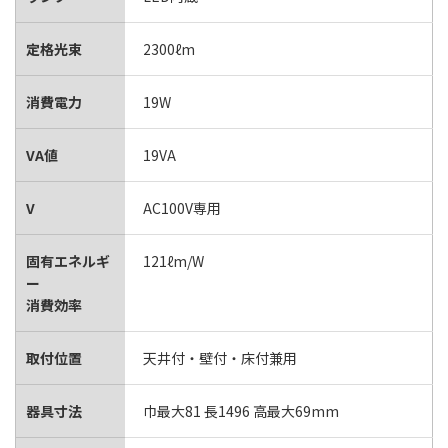
定格光束
2300ℓm
消費電力
19W
VA値
19VA
V
AC100V専用
固有エネルギ
121ℓm/W
ー
消費効率
取付位置
天井付・壁付・床付兼用
器具寸法
巾最大81 長1496 高最大69mm