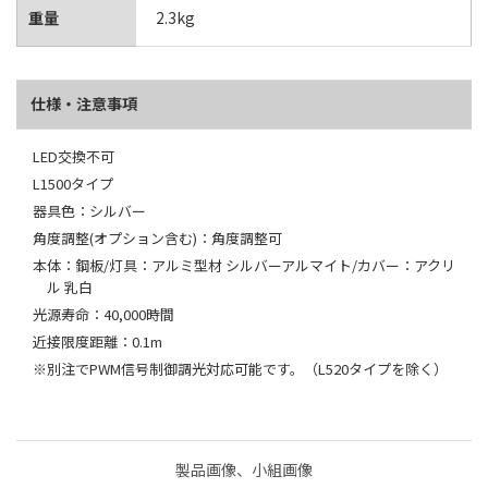
重量
2.3kg
仕様・注意事項
LED交換不可
L1500タイプ
器具色：シルバー
角度調整(オプション含む)：角度調整可
本体：鋼板/灯具：アルミ型材 シルバーアルマイト/カバー：アクリ
ル 乳白
光源寿命：40,000時間
近接限度距離：0.1m
※別注でPWM信号制御調光対応可能です。（L520タイプを除く）
製品画像、小組画像