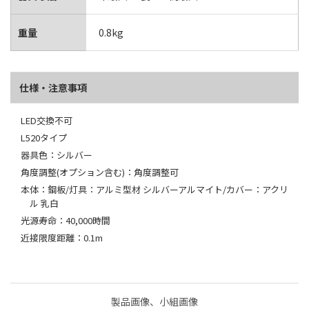
重量
0.8kg
仕様・注意事項
LED交換不可
L520タイプ
器具色：シルバー
角度調整(オプション含む)：角度調整可
本体：鋼板/灯具：アルミ型材 シルバーアルマイト/カバー：アクリ
ル 乳白
光源寿命：40,000時間
近接限度距離：0.1m
製品画像、小組画像