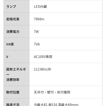
ランプ
LED内蔵
定格光束
790ℓm
消費電力
7W
VA値
7VA
V
AC100V専用
固有エネルギ
112.8ℓm/W
ー
消費効率
取付位置
天井付・壁付・床付兼用
器具寸法
巾最大81 長516 高最大69mm