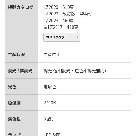
掲載カタログ
LZ2020 510頁
LZ2022 改訂版 484頁
LZ2023 460頁
※LZ2017 488頁
カタログ表示
生産状況
生産中止
調光 / 非調光
調光(位相調光・逆位相調光兼用)
光色
電球色
色温度
2700K
演色性
Ra83
ランプ
LED内蔵