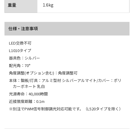
重量
1.6kg
仕様・注意事項
LED交換不可
L1010タイプ
器具色：シルバー
配光角：70°
角度調整(オプション含む)：角度調整可
本体：鋼板/灯具：アルミ型材 シルバーアルマイト/カバー：ポリ
カーボネート 乳白
光源寿命：40,000時間
近接限度距離：0.1m
※別注でPWM信号制御調光対応可能です。（L520タイプを除く）