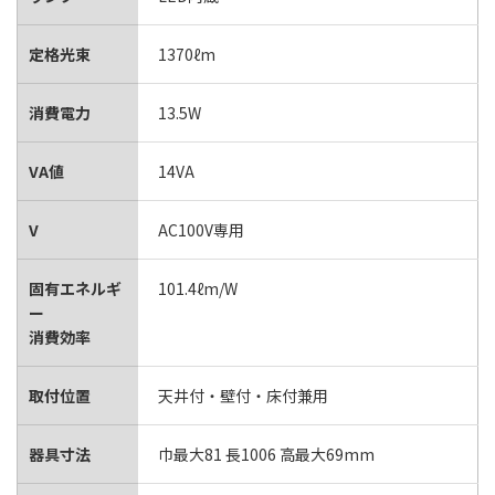
定格光束
1370ℓm
消費電力
13.5W
VA値
14VA
V
AC100V専用
固有エネルギ
101.4ℓm/W
ー
消費効率
取付位置
天井付・壁付・床付兼用
器具寸法
巾最大81 長1006 高最大69mm