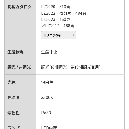
掲載カタログ
LZ2020 510頁
LZ2022 改訂版 484頁
LZ2023 460頁
※LZ2017 488頁
カタログ表示
生産状況
生産中止
調光 / 非調光
調光(位相調光・逆位相調光兼用)
光色
温白色
色温度
3500K
演色性
Ra83
ランプ
LED内蔵