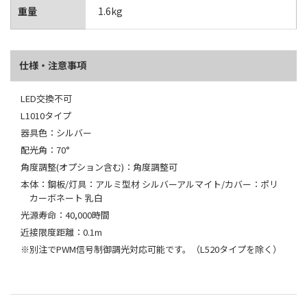
重量
1.6kg
仕様・注意事項
LED交換不可
L1010タイプ
器具色：シルバー
配光角：70°
角度調整(オプション含む)：角度調整可
本体：鋼板/灯具：アルミ型材 シルバーアルマイト/カバー：ポリ
カーボネート 乳白
光源寿命：40,000時間
近接限度距離：0.1m
※別注でPWM信号制御調光対応可能です。（L520タイプを除く）