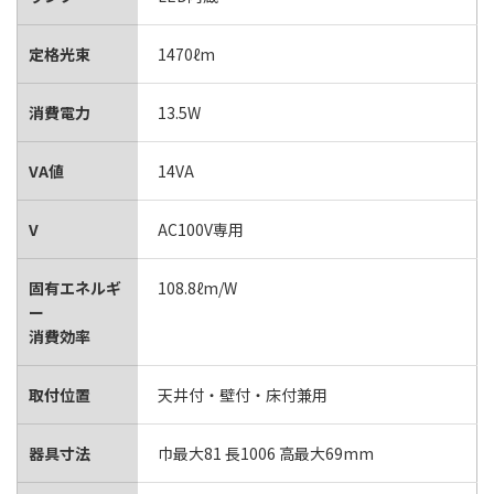
定格光束
1470ℓm
消費電力
13.5W
VA値
14VA
V
AC100V専用
固有エネルギ
108.8ℓm/W
ー
消費効率
取付位置
天井付・壁付・床付兼用
器具寸法
巾最大81 長1006 高最大69mm