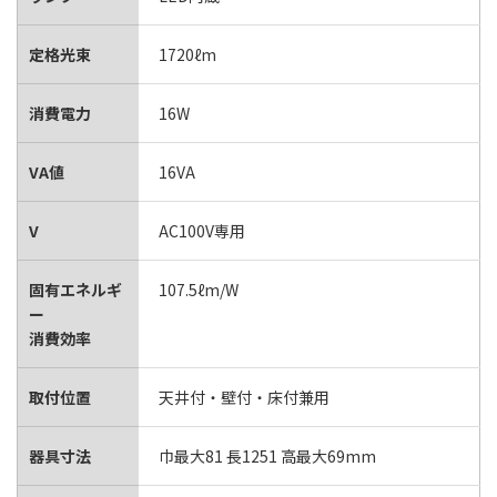
定格光束
1720ℓm
消費電力
16W
VA値
16VA
V
AC100V専用
固有エネルギ
107.5ℓm/W
ー
消費効率
取付位置
天井付・壁付・床付兼用
器具寸法
巾最大81 長1251 高最大69mm