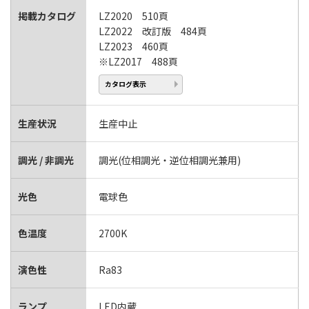
掲載カタログ
LZ2020 510頁
LZ2022 改訂版 484頁
LZ2023 460頁
※LZ2017 488頁
カタログ表示
生産状況
生産中止
調光 / 非調光
調光(位相調光・逆位相調光兼用)
光色
電球色
色温度
2700K
演色性
Ra83
ランプ
LED内蔵