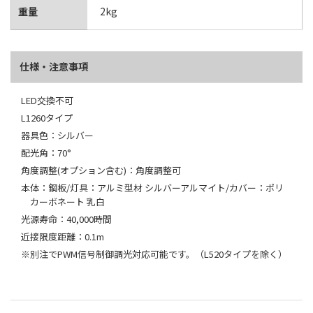
重量
2kg
仕様・注意事項
LED交換不可
L1260タイプ
器具色：シルバー
配光角：70°
角度調整(オプション含む)：角度調整可
本体：鋼板/灯具：アルミ型材 シルバーアルマイト/カバー：ポリ
カーボネート 乳白
光源寿命：40,000時間
近接限度距離：0.1m
※別注でPWM信号制御調光対応可能です。（L520タイプを除く）