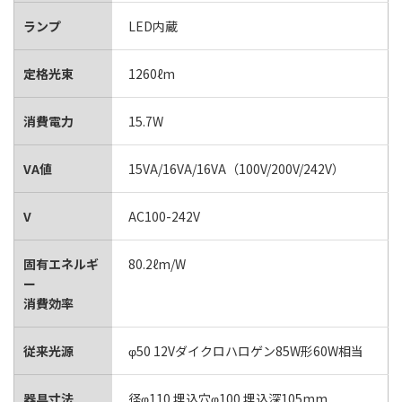
ランプ
LED内蔵
定格光束
1260ℓm
消費電力
15.7W
VA値
15VA/16VA/16VA（100V/200V/242V）
V
AC100-242V
固有エネルギ
80.2ℓm/W
ー
消費効率
従来光源
φ50 12Vダイクロハロゲン85W形60W相当
器具寸法
径φ110 埋込穴φ100 埋込深105mm