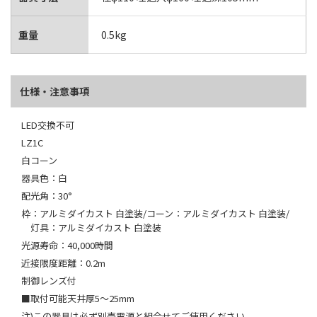
重量
0.5kg
仕様・注意事項
LED交換不可
LZ1C
白コーン
器具色：白
配光角：30°
枠：アルミダイカスト 白塗装/コーン：アルミダイカスト 白塗装/
灯具：アルミダイカスト 白塗装
光源寿命：40,000時間
近接限度距離：0.2m
制御レンズ付
■取付可能天井厚5～25mm
注)この器具は必ず別売電源と組合せてご使用ください。