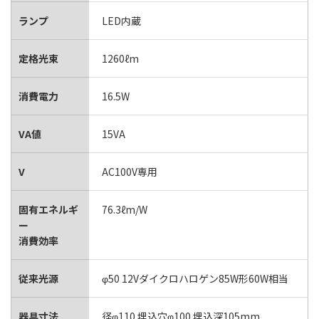
ランプ
LED内蔵
定格光束
1260ℓm
消費電力
16.5W
VA値
15VA
V
AC100V専用
固有エネルギ
76.3ℓm/W
ー
消費効率
従来光源
φ50 12Vダイクロハロゲン85W形60W相当
器具寸法
径φ110 埋込穴φ100 埋込深105mm