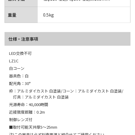
重量
0.5kg
仕様・注意事項
LED交換不可
LZ1C
白コーン
器具色：白
配光角：30°
枠：アルミダイカスト 白塗装/コーン：アルミダイカスト 白塗装/
灯具：アルミダイカスト 白塗装
光源寿命：40,000時間
近接限度距離：0.2m
制御レンズ付
■取付可能天井厚5～25mm
注)この器具は必ず別売電源と組合せてご使用ください。