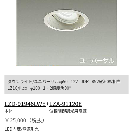
ダウンライト/ユニバーサル/φ50
12V
JDR
85W形60W相当
LZ1C/illco
φ100
1／2照度角30°
LZD-91946LWE
+
LZA-91120E
本体
位相制御調光用電源
￥25,000（税抜）
LED内蔵/電源別売