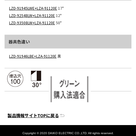
LZD-91945LWE+LZA-91120E
17°
LZD-92548LW+LZA-91120E
12°
LZD-93508LW+LZA-91120E
50°
器具色違い
LZD-91946LBE+LZA-91120E
黒
製品情報サイトTOPに戻る
Copyright © 2020 DAIKO ELECTRIC CO.,LTD. All rights reserved.