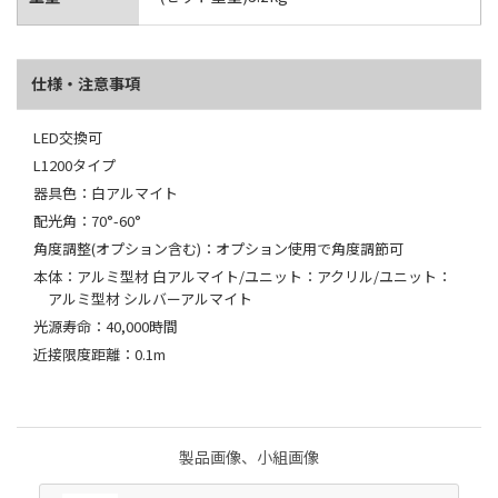
仕様・注意事項
LED交換可
L1200タイプ
器具色：白アルマイト
配光角：70°-60°
角度調整(オプション含む)：オプション使用で角度調節可
本体：アルミ型材 白アルマイト/ユニット：アクリル/ユニット：
アルミ型材 シルバーアルマイト
光源寿命：40,000時間
近接限度距離：0.1m
製品画像、小組画像