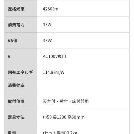
定格光束
4250ℓm
消費電力
37W
VA値
37VA
V
AC100V専用
固有エネルギ
114.8ℓm/W
ー
消費効率
取付位置
天井付・壁付・床付兼用
器具寸法
巾50 長1200 高60mm
重量
(セット重量)3.2kg