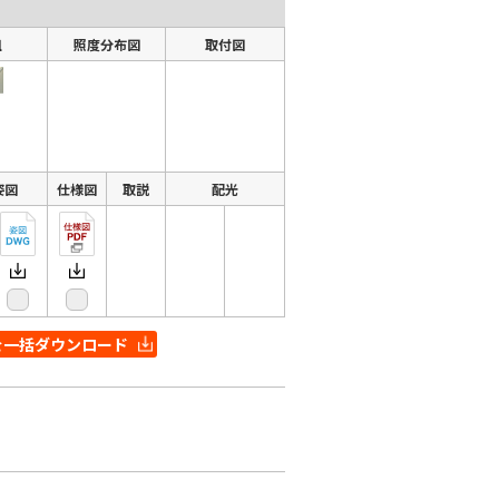
組
照度分布図
取付図
姿図
仕様図
取説
配光
を一括ダウンロード