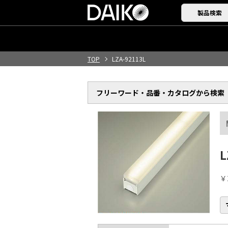
製品検索
TOP
LZA-92113L
フリーワード・品番・
カタログから検索
L
￥