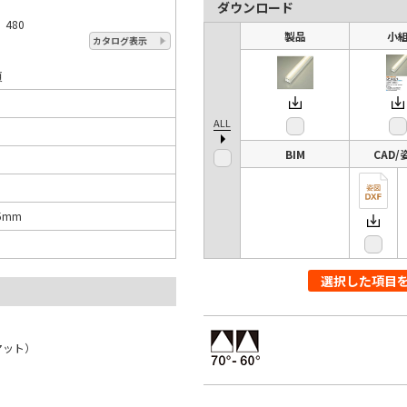
ダウンロード
 480
製品
小
カタログ表示
頁
ALL
BIM
CAD/
5mm
選択した項目
マット）