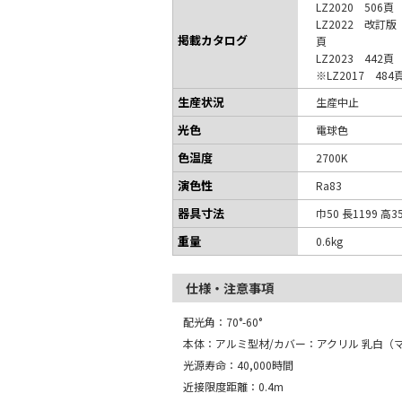
LZ2020 506頁
LZ2022 改訂版
掲載カタログ
頁
LZ2023 442頁
※LZ2017 484
生産状況
生産中止
光色
電球色
色温度
2700K
演色性
Ra83
器具寸法
巾50 長1199 高3
重量
0.6kg
仕様・注意事項
配光角：70°-60°
本体：アルミ型材/カバー：アクリル 乳白（
光源寿命：40,000時間
近接限度距離：0.4m