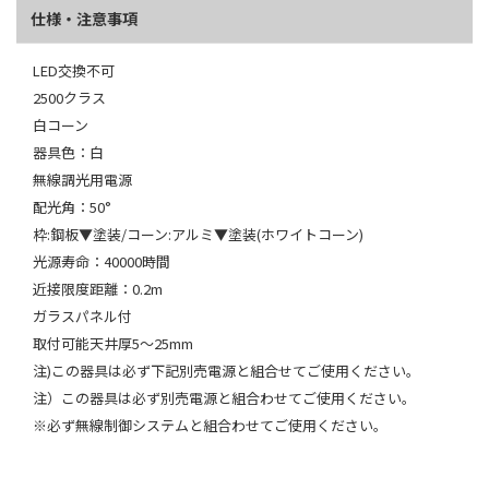
仕様・注意事項
LED交換不可
2500クラス
白コーン
器具色：白
無線調光用電源
配光角：50°
枠:鋼板▼塗装/コーン:アルミ▼塗装(ホワイトコーン)
光源寿命：40000時間
近接限度距離：0.2m
ガラスパネル付
取付可能天井厚5～25mm
注)この器具は必ず下記別売電源と組合せてご使用ください。
注）この器具は必ず別売電源と組合わせてご使用ください。
※必ず無線制御システムと組合わせてご使用ください。