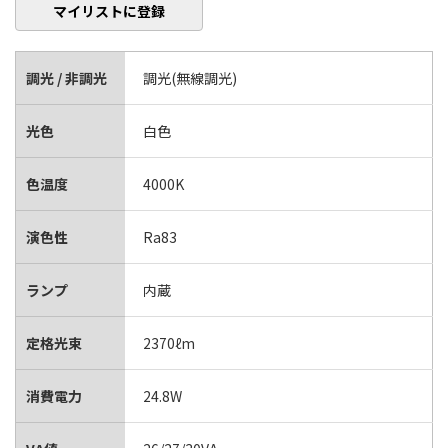
マイリストに登録
調光 / 非調光
調光(無線調光)
光色
白色
色温度
4000K
演色性
Ra83
ランプ
内蔵
定格光束
2370ℓm
消費電力
24.8W