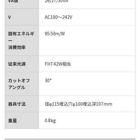
VA値
26/27/30VA
V
AC100～242V
固有エネルギ
95.5ℓm/W
ー
消費効率
従来光源
FHT42W相当
カットオフ
30°
アングル
器具寸法
径φ115埋込穴φ100埋込深107mm
重量
0.8kg