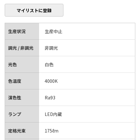
マイリストに登録
生産状況
生産中止
調光 / 非調光
非調光
光色
白色
色温度
4000K
演色性
Ra93
ランプ
LED内蔵
定格光束
175ℓm