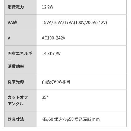
消費電力
12.2W
VA値
15VA/16VA/17VA(100V/200V/242V)
V
AC100-242V
固有エネルギ
14.3ℓm/W
ー
消費効率
従来光源
白熱灯60W相当
カットオフ
35°
アングル
器具寸法
径φ60 埋込穴φ50 埋込深82mm