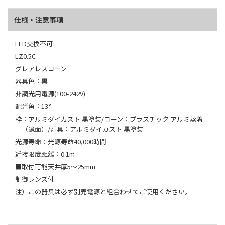
仕様・注意事項
LED交換不可
LZ0.5C
グレアレスコーン
器具色：黒
非調光用電源(100-242V)
配光角：13°
枠：アルミダイカスト 黒塗装/コーン：プラスチック アルミ蒸着
（鏡面）/灯具：アルミダイカスト 黒塗装
光源寿命：光源寿命40,000時間
近接限度距離：0.1m
■取付可能天井厚5～25mm
制御レンズ付
注）この器具は必ず別売電源と組合わせてご使用ください。