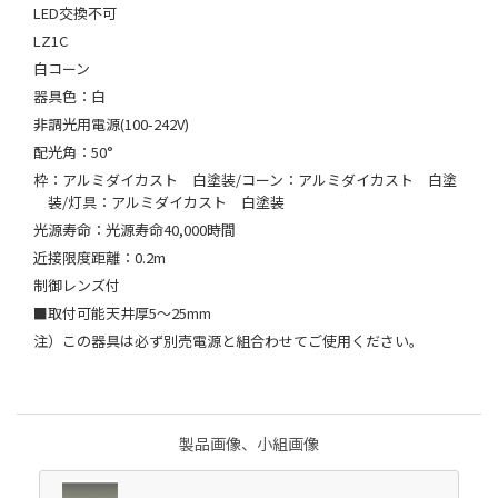
LED交換不可
LZ1C
白コーン
器具色：白
非調光用電源(100-242V)
配光角：50°
枠：アルミダイカスト 白塗装/コーン：アルミダイカスト 白塗
装/灯具：アルミダイカスト 白塗装
光源寿命：光源寿命40,000時間
近接限度距離：0.2m
制御レンズ付
■取付可能天井厚5～25mm
注）この器具は必ず別売電源と組合わせてご使用ください。
製品画像、小組画像