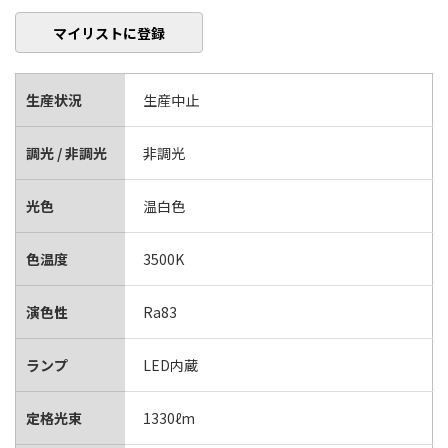
マイリストに登録
生産状況
生産中止
調光 / 非調光
非調光
光色
温白色
色温度
3500K
演色性
Ra83
ランプ
LED内蔵
定格光束
1330ℓm