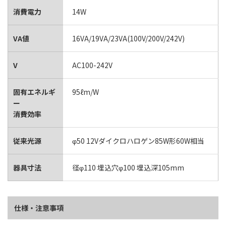
消費電力
14W
VA値
16VA/19VA/23VA(100V/200V/242V)
V
AC100-242V
固有エネルギ
95ℓm/W
ー
消費効率
従来光源
φ50 12Vダイクロハロゲン85W形60W相当
器具寸法
径φ110 埋込穴φ100 埋込深105mm
仕様・注意事項