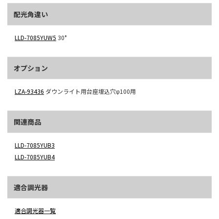
配光角違い
LLD-7085YUW5
30°
オプション
LZA-93436
ダウンライト用台座埋込穴φ100用
関連商品
LLD-7085YUB3
LLD-7085YUB4
適合調光器
適合調光器一覧