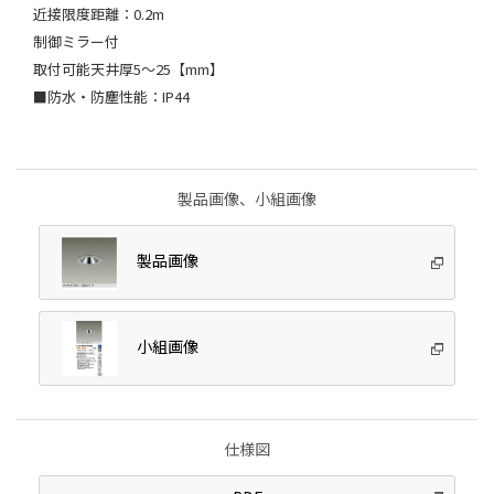
近接限度距離：0.2m
制御ミラー付
取付可能天井厚5～25【mm】
■防水・防塵性能：IP44
製品画像、小組画像
製品画像
小組画像
仕様図