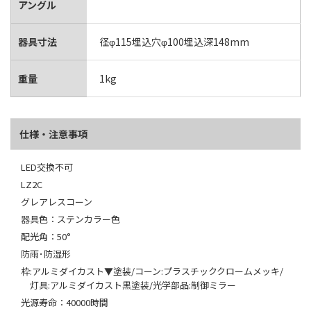
アングル
器具寸法
径φ115埋込穴φ100埋込深148mm
重量
1kg
仕様・注意事項
LED交換不可
LZ2C
グレアレスコーン
器具色：ステンカラー色
配光角：50°
防雨･防湿形
枠:アルミダイカスト▼塗装/コーン:プラスチッククロームメッキ/
灯具:アルミダイカスト黒塗装/光学部品:制御ミラー
光源寿命：40000時間