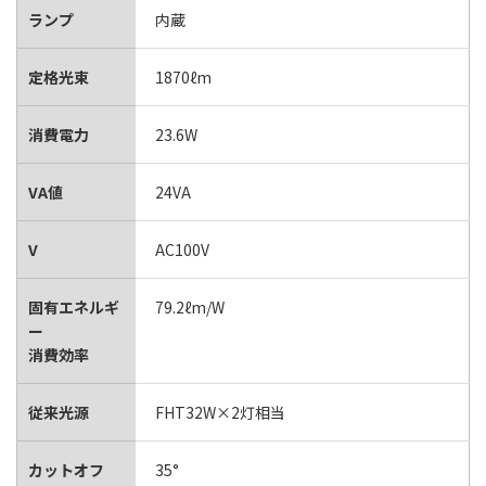
ランプ
内蔵
定格光束
1870ℓm
消費電力
23.6W
VA値
24VA
V
AC100V
固有エネルギ
79.2ℓm/W
ー
消費効率
従来光源
FHT32W×2灯相当
カットオフ
35°