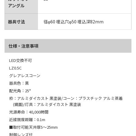
アングル
器具寸法
径φ60 埋込穴φ50 埋込深82mm
仕様・注意事項
LED交換不可
LZ0.5C
グレアレスコーン
器具色：黒
配光角：25°
枠：アルミダイカスト 黒塗装/コーン：プラスチック アルミ蒸着
(鏡面)/灯具：アルミダイカスト 黒塗装
光源寿命：40,000時間
近接限度距離：0.1m
■取付可能天井厚5～25mm
制御レンズ付