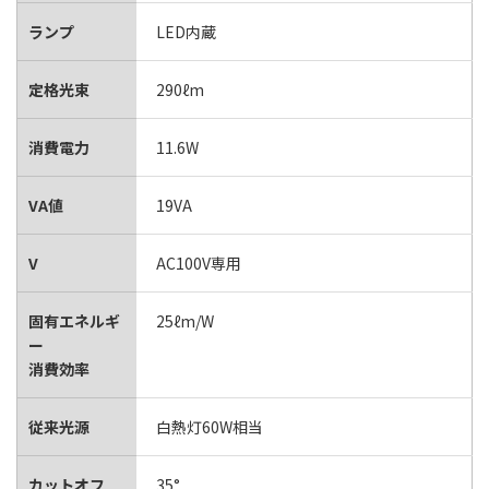
ランプ
LED内蔵
定格光束
290ℓm
消費電力
11.6W
VA値
19VA
V
AC100V専用
固有エネルギ
25ℓm/W
ー
消費効率
従来光源
白熱灯60W相当
カットオフ
35°