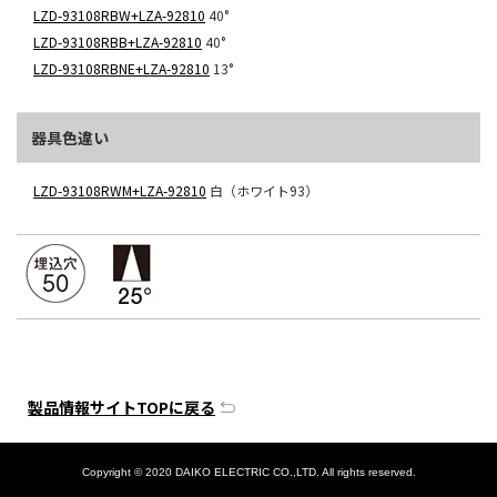
LZD-93108RBW+LZA-92810
40°
LZD-93108RBB+LZA-92810
40°
LZD-93108RBNE+LZA-92810
13°
器具色違い
LZD-93108RWM+LZA-92810
白（ホワイト93）
製品情報サイトTOPに戻る
Copyright © 2020 DAIKO ELECTRIC CO.,LTD. All rights reserved.