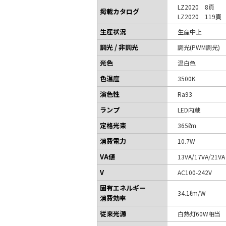
LZ2020 8頁
掲載カタログ
LZ2020 119頁
生産状況
生産中止
調光 / 非調光
調光(PWM調光)
光色
温白色
色温度
3500K
演色性
Ra93
ランプ
LED内蔵
定格光束
365ℓm
消費電力
10.7W
VA値
13VA/17VA/21V
V
AC100-242V
固有エネルギー
34.1ℓm/W
消費効率
従来光源
白熱灯60W相当