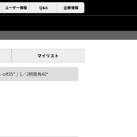
ユーザー情報
Q&A
企業情報
マイリスト
t-off35°
1／2照度角40°