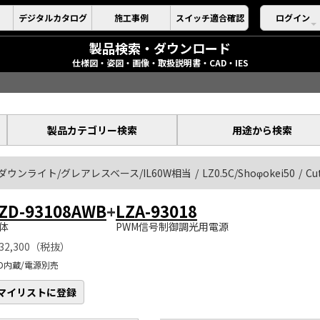
デジタルカタログ
施工事例
スイッチ適合確認
ログイン
製品検索・ダウンロード
仕様図・姿図・画像・取扱説明書・CAD・IES
製品カテゴリー検索
用途から検索
ダウンライト/グレアレスベース/IL60W相当
LZ0.5C/Shoφokei50
Cu
ZD-93108AWB
+
LZA-93018
体
PWM信号制御調光用電源
32,300（税抜）
ED内蔵/電源別売
マイリストに登録