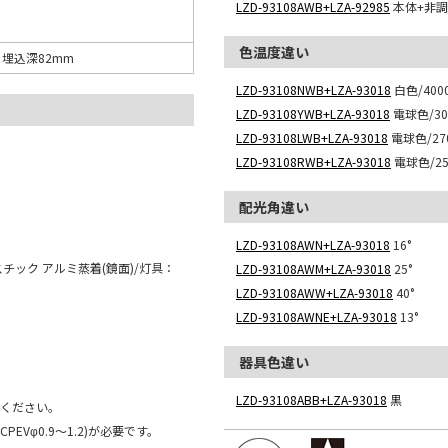
LZD-93108AWB+LZA-92985
本体+非調光
色温度違い
0 埋込深82mm
LZD-93108NWB+LZA-93018
白色/4000
LZD-93108YWB+LZA-93018
電球色/300
LZD-93108LWB+LZA-93018
電球色/270
LZD-93108RWB+LZA-93018
電球色/250
配光角違い
LZD-93108AWN+LZA-93018
16°
チック アルミ蒸着(鏡面)/灯具：
LZD-93108AWM+LZA-93018
25°
LZD-93108AWW+LZA-93018
40°
LZD-93108AWNE+LZA-93018
13°
器具色違い
LZD-93108ABB+LZA-93018
黒
用ください。
Vφ0.9～1.2)が必要です。