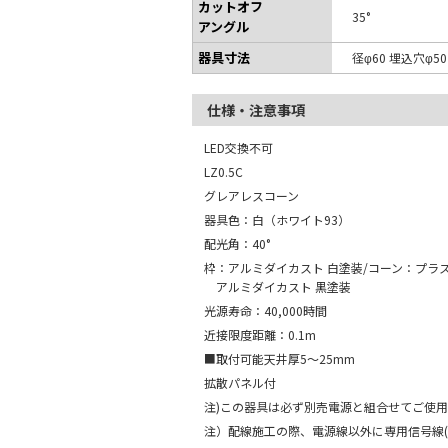
カットオフ
35°
アングル
器具寸法
径φ60 埋込穴φ5
仕様・注意事項
LED交換不可
LZ0.5C
グレアレスコーン
器具色：白（ホワイト93）
配光角：40°
枠：アルミダイカスト 白塗装/コーン：プラス
アルミダイカスト 黒塗装
光源寿命：40,000時間
近接限度距離：0.1m
■取付可能天井厚5～25mm
拡散パネル付
注)この器具は必ず別売電源と組合せてご使
注）配線施工の際、電源線以外に専用信号線(CPE