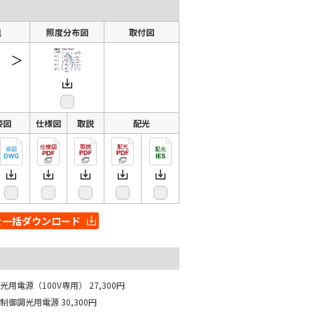
組
照度分布図
取付図
＞
姿図
仕様図
取説
配光
を一括ダウンロード
光用電源（100V専用）
27,300円
相制御調光用電源
30,300円