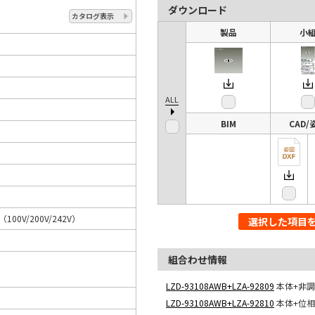
ダウンロード
カタログ表示
製品
小
ALL
BIM
CAD/
A（100V/200V/242V）
選択した項目
組合わせ情報
LZD-93108AWB+LZA-92809
本体+非調
LZD-93108AWB+LZA-92810
本体+位