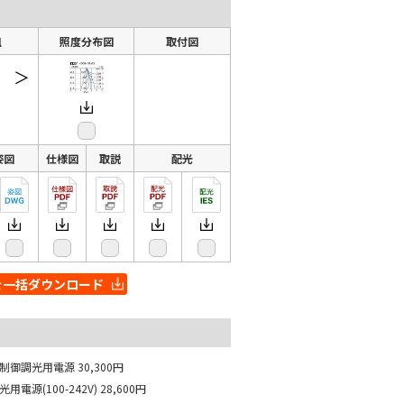
組
照度分布図
取付図
＞
姿図
仕様図
取説
配光
を一括ダウンロード
相制御調光用電源
30,300円
用電源(100-242V)
28,600円