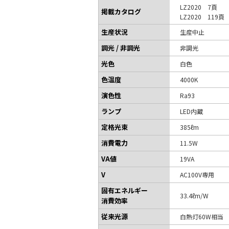
LZ2020 7頁
掲載カタログ
LZ2020 119頁
生産状況
生産中止
調光 / 非調光
非調光
光色
白色
色温度
4000K
演色性
Ra93
ランプ
LED内蔵
定格光束
385ℓm
消費電力
11.5W
VA値
19VA
V
AC100V専用
固有エネルギー
33.4ℓm/W
消費効率
従来光源
白熱灯60W相当