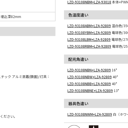
LZD-93108NBM+LZA-93018
本体+PW
色温度違い
0 埋込深82mm
LZD-93108ABM+LZA-92809
温白色/350
LZD-93108YBM+LZA-92809
電球色/300
LZD-93108LBM+LZA-92809
電球色/270
LZD-93108RBM+LZA-92809
電球色/250
配光角違い
LZD-93108NBN+LZA-92809
16°
チック アルミ蒸着(鏡面)/灯具：
LZD-93108NBW+LZA-92809
40°
LZD-93108NBB+LZA-92809
40°
LZD-93108NBNE+LZA-92809
13°
器具色違い
LZD-93108NWM+LZA-92809
白（ホワ
用ください。