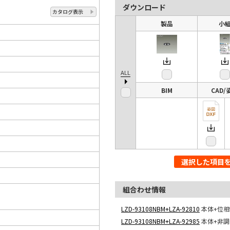
ダウンロード
カタログ表示
製品
小
ALL
BIM
CAD/
選択した項目
組合わせ情報
LZD-93108NBM+LZA-92810
本体+位
LZD-93108NBM+LZA-92985
本体+非調光