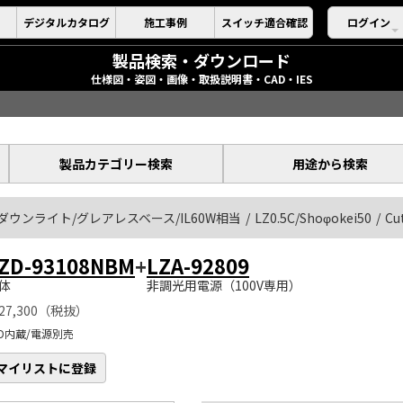
デジタルカタログ
施工事例
スイッチ適合確認
ログイン
製品検索・ダウンロード
仕様図・姿図・画像・取扱説明書・CAD・IES
製品カテゴリー検索
用途から検索
ダウンライト/グレアレスベース/IL60W相当
LZ0.5C/Shoφokei50
Cu
ZD-93108NBM
+
LZA-92809
体
非調光用電源（100V専用）
27,300（税抜）
ED内蔵/電源別売
マイリストに登録