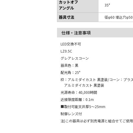
カットオフ
35°
アングル
器具寸法
径φ60 埋込穴φ5
仕様・注意事項
LED交換不可
LZ0.5C
グレアレスコーン
器具色：黒
配光角：25°
枠：アルミダイカスト 黒塗装/コーン：プラス
アルミダイカスト 黒塗装
光源寿命：40,000時間
近接限度距離：0.1m
■取付可能天井厚5～25mm
制御レンズ付
注)この器具は必ず別売電源と組合せてご使