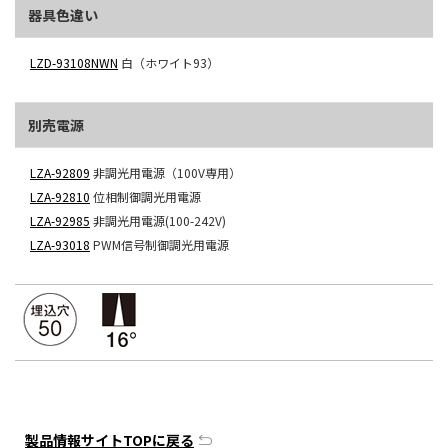
器具色違い
LZD-93108NWN
白（ホワイト93）
別売電源
LZA-92809
非調光用電源（100V専用）
LZA-92810
位相制御調光用電源
LZA-92985
非調光用電源(100-242V)
LZA-93018
PWM信号制御調光用電源
製品情報サイトTOPに戻る