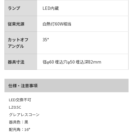
ランプ
LED内蔵
従来光源
白熱灯60W相当
カットオフ
35°
アングル
器具寸法
径φ60 埋込穴φ50 埋込深82mm
仕様・注意事項
LED交換不可
LZ0.5C
グレアレスコーン
器具色：黒
配光角：16°