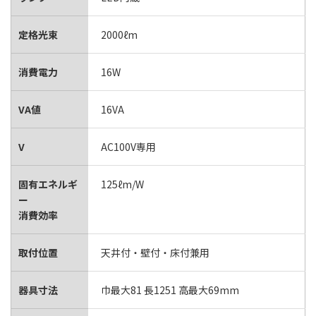
定格光束
2000ℓm
消費電力
16W
VA値
16VA
V
AC100V専用
固有エネルギ
125ℓm/W
ー
消費効率
取付位置
天井付・壁付・床付兼用
器具寸法
巾最大81 長1251 高最大69mm