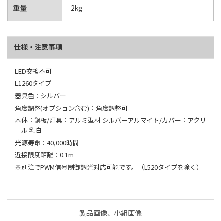
重量
2kg
仕様・注意事項
LED交換不可
L1260タイプ
器具色：シルバー
角度調整(オプション含む)：角度調整可
本体：鋼板/灯具：アルミ型材 シルバーアルマイト/カバー：アクリ
ル 乳白
光源寿命：40,000時間
近接限度距離：0.1m
※別注でPWM信号制御調光対応可能です。（L520タイプを除く）
製品画像、小組画像