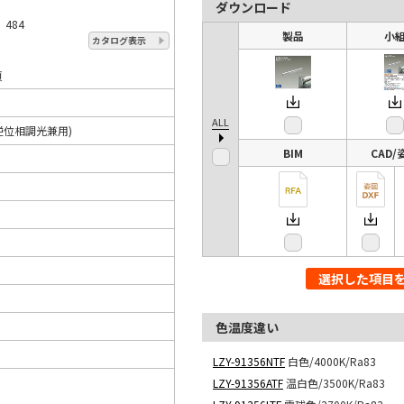
ダウンロード
 484
製品
小
カタログ表示
頁
ALL
逆位相調光兼用)
BIM
CAD/
選択した項目
色温度違い
LZY-91356NTF
白色/4000K/Ra83
LZY-91356ATF
温白色/3500K/Ra83