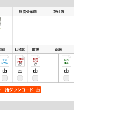
組
照度分布図
取付図
姿図
仕様図
取説
配光
を一括ダウンロード