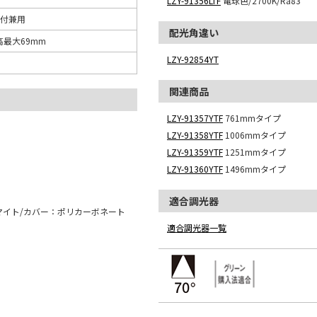
LZY-91356LTF
電球色/2700K/Ra83
付兼用
配光角違い
 高最大69mm
LZY-92854YT
関連商品
LZY-91357YTF
761mmタイプ
LZY-91358YTF
1006mmタイプ
LZY-91359YTF
1251mmタイプ
LZY-91360YTF
1496mmタイプ
適合調光器
マイト/カバー：ポリカーボネート
適合調光器一覧