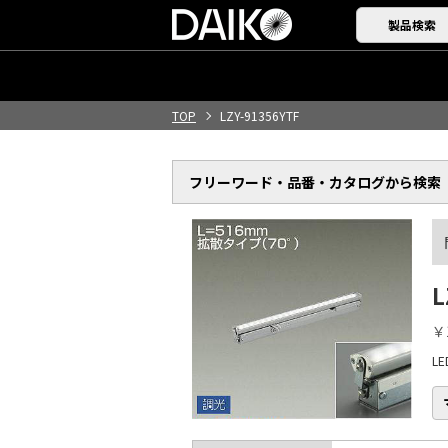
製品検索
TOP
LZY-91356YTF
フリーワード・品番・
カタログから検索
L
￥
L