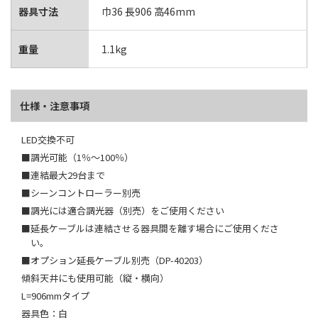
器具寸法
巾36 長906 高46mm
重量
1.1kg
仕様・注意事項
LED交換不可
■調光可能（1％～100％）
■連結最大29台まで
■シーンコントローラー別売
■調光には適合調光器（別売）をご使用ください
■延長ケーブルは連結させる器具間を離す場合にご使用くださ
い。
■オプション延長ケーブル別売（DP-40203）
傾斜天井にも使用可能（縦・横向）
L=906mmタイプ
器具色：白