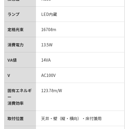
ランプ
LED内蔵
定格光束
1670ℓm
消費電力
13.5W
VA値
14VA
V
AC100V
固有エネルギ
123.7ℓm/W
ー
消費効率
取付位置
天井・壁（縦・横向）・床付兼用