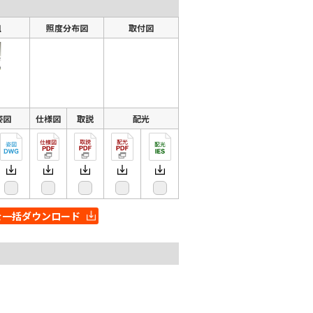
組
照度分布図
取付図
姿図
仕様図
取説
配光
を一括ダウンロード