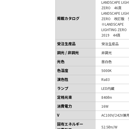
LANDSCAPE LIGH
ZERO 46頁
LANDSCAPE LIGH
掲載カタログ
ZERO 改訂版 
※LANDSCAPE
LIGHTING ZERO
2019 44頁
受注生産品
受注生産品
調光 / 非調光
非調光
光色
昼白色
色温度
5000K
演色性
Ra83
ランプ
LED内蔵
定格光束
840ℓm
消費電力
16W
V
AC100V/242V兼
固有エネルギー
52.5ℓm/W