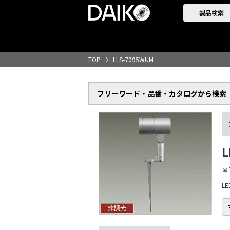
製品検索
TOP
LLS-7095WUM
フリーワード・品番・
カタログから検索
L
￥
L