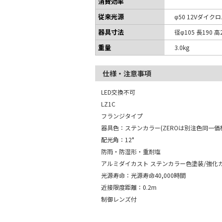
消費効率
従来光源
φ50 12Vダイク
器具寸法
径φ105 長190 高
重量
3.0kg
仕様・注意事項
LED交換不可
LZ1C
フランジタイプ
器具色：ステンカラー(ZEROは別注色同一価
配光角：12°
防雨・防湿形・重耐塩
アルミダイカスト ステンカラー色塗装/強化ガ
光源寿命：光源寿命40,000時間
近接限度距離：0.2m
制御レンズ付