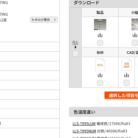
ダウンロード
TING
製品
小
TING
52頁
カタログ表示
ALL
BIM
CAD/
選択した項目
色温度違い
用
LLS-7095LUM
電球色/2700K/Ra83
LLS-7095NUM
白色/4000K/Ra83