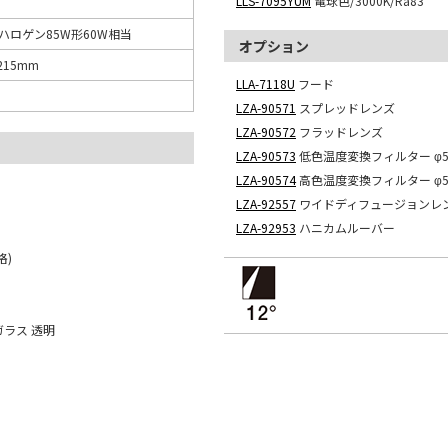
LLS-7095YUM
電球色/3000K/Ra83
ロハロゲン85W形60W相当
オプション
215mm
LLA-7118U
フード
LZA-90571
スプレッドレンズ
LZA-90572
フラッドレンズ
LZA-90573
低色温度変換フィルター φ5
LZA-90574
高色温度変換フィルター φ5
LZA-92557
ワイドディフュージョンレンズ
LZA-92953
ハニカムルーバー
格)
ラス 透明