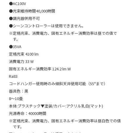
●AC100V
●光束維持時間40,000時間
●調光器併用不可
●シーンコントローラーは使用できません。
※定格光束、消費電力、固有エネルギー消費効率は昼での値で
す。
●35VA
定格光束 4100 lm
消費電力 33 W
固有エネルギー消費効率 124.2 lm W
Ra83
コードハンガー使用時のみ傾斜天井使用可能（55°まで）
器具色：黒
8～10畳
本体:プラスチック▼塗装/カバー:アクリル乳白(マット)
光源寿命：40000時間
※定格光束、消費電力、固有エネルギー消費効率は昼白色での値
です。