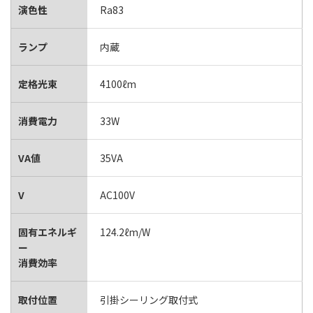
演色性
Ra83
ランプ
内蔵
定格光束
4100ℓm
消費電力
33W
VA値
35VA
V
AC100V
固有エネルギ
124.2ℓm/W
ー
消費効率
取付位置
引掛シーリング取付式