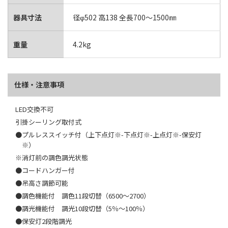
器具寸法
径φ502 高138 全長700～1500㎜
重量
4.2kg
仕様・注意事項
LED交換不可
引掛シーリング取付式
●プルレススイッチ付（上下点灯※-下点灯※-上点灯※-保安灯
※）
※消灯前の調色調光状態
●コードハンガー付
●吊高さ調節可能
●調色機能付 調色11段切替（6500～2700）
●調光機能付 調光10段切替（5％～100％）
●保安灯2段階調光