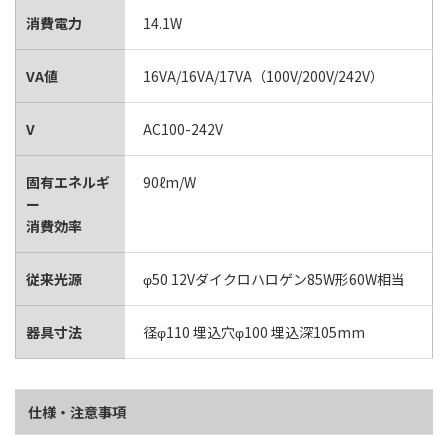
消費電力
14.1W
VA値
16VA/16VA/17VA（100V/200V/242V）
V
AC100-242V
固有エネルギ
90ℓm/W
ー
消費効率
従来光源
φ50 12Vダイクロハロゲン85W形60W相当
器具寸法
径φ110 埋込穴φ100 埋込深105mm
仕様・注意事項