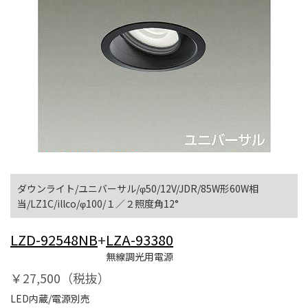
ダウンライト/ユニバーサル/φ50/12V/JDR/85W形60W相
当/LZ1C/illco/φ100/１／２照度角12°
LZD-92548NB
+
LZA-93380
無線調光用電源
￥27,500（税抜）
LED内蔵/電源別売