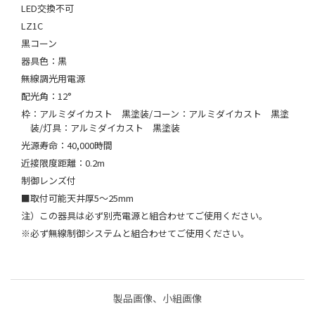
LED交換不可
LZ1C
黒コーン
器具色：黒
無線調光用電源
配光角：12°
枠：アルミダイカスト 黒塗装/コーン：アルミダイカスト 黒塗
装/灯具：アルミダイカスト 黒塗装
光源寿命：40,000時間
近接限度距離：0.2m
制御レンズ付
■取付可能天井厚5～25mm
注）この器具は必ず別売電源と組合わせてご使用ください。
※必ず無線制御システムと組合わせてご使用ください。
製品画像、小組画像