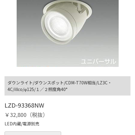
ダウンライト/ダウンスポット/CDM-T70W相当/LZ3C・
4C/illco/φ125/１／２照度角40°
LZD-93368NW
￥32,800（税抜）
LED内蔵/電源別売