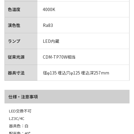
色温度
4000K
演色性
Ra83
ランプ
LED内蔵
従来光源
CDM-TP70W相当
器具寸法
径φ135 埋込穴φ125 埋込深257mm
仕様・注意事項
LED交換不可
LZ3C/4C
器具色：白
配光角：40°