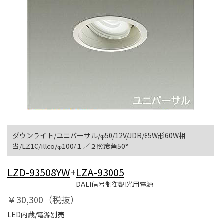
ダウンライト/ユニバーサル/φ50/12V/JDR/85W形60W相
当/LZ1C/illco/φ100/１／２照度角50°
LZD-93508YW
+
LZA-93005
DALI信号制御調光用電源
￥30,300（税抜）
LED内蔵/電源別売