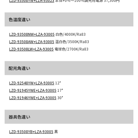
LZD-93508YW+LZA-93023
本体+0％～100％調光用電源
37,300円
色温度違い
LZD-93508NW+LZA-93005
白色/4000K/Ra83
LZD-93508AW+LZA-93005
温白色/3500K/Ra83
LZD-93508LW+LZA-93005
電球色/2700K/Ra83
配光角違い
LZD-92548YW+LZA-93005
12°
LZD-91945YWE+LZA-93005
17°
LZD-91946YWE+LZA-93005
30°
器具色違い
LZD-93508YB+LZA-93005
黒