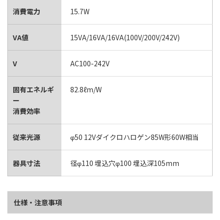
消費電力
15.7W
VA値
15VA/16VA/16VA(100V/200V/242V)
V
AC100-242V
固有エネルギ
82.8ℓm/W
ー
消費効率
従来光源
φ50 12Vダイクロハロゲン85W形60W相当
器具寸法
径φ110 埋込穴φ100 埋込深105mm
仕様・注意事項