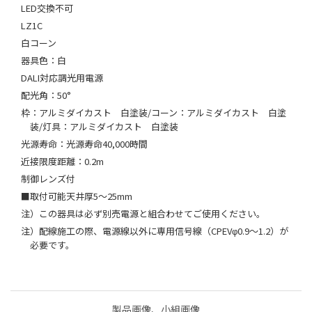
LED交換不可
LZ1C
白コーン
器具色：白
DALI対応調光用電源
配光角：50°
枠：アルミダイカスト 白塗装/コーン：アルミダイカスト 白塗
装/灯具：アルミダイカスト 白塗装
光源寿命：光源寿命40,000時間
近接限度距離：0.2m
制御レンズ付
■取付可能天井厚5～25mm
注）この器具は必ず別売電源と組合わせてご使用ください。
注）配線施工の際、電源線以外に専用信号線（CPEVφ0.9～1.2）が
必要です。
製品画像、小組画像