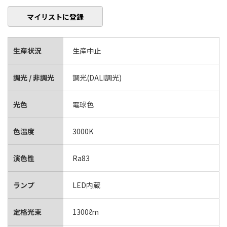
マイリストに登録
生産状況
生産中止
調光 / 非調光
調光(DALI調光)
光色
電球色
色温度
3000K
演色性
Ra83
ランプ
LED内蔵
定格光束
1300ℓm