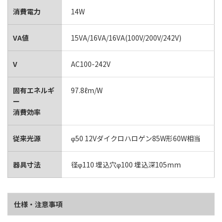
消費電力
14W
VA値
15VA/16VA/16VA(100V/200V/242V)
V
AC100-242V
固有エネルギ
97.8ℓm/W
ー
消費効率
従来光源
φ50 12Vダイクロハロゲン85W形60W相当
器具寸法
径φ110 埋込穴φ100 埋込深105mm
仕様・注意事項