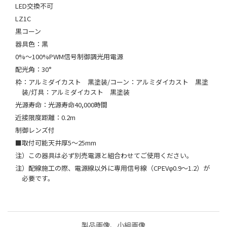
LED交換不可
LZ1C
黒コーン
器具色：黒
0%～100%PWM信号制御調光用電源
配光角：30°
枠：アルミダイカスト 黒塗装/コーン：アルミダイカスト 黒塗
装/灯具：アルミダイカスト 黒塗装
光源寿命：光源寿命40,000時間
近接限度距離：0.2m
制御レンズ付
■取付可能天井厚5～25mm
注）この器具は必ず別売電源と組合わせてご使用ください。
注）配線施工の際、電源線以外に専用信号線（CPEVφ0.9～1.2）が
必要です。
製品画像、小組画像