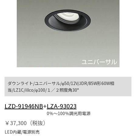
ダウンライト/ユニバーサル/φ50/12V/JDR/85W形60W相
当/LZ1C/illco/φ100/１／２照度角30°
LZD-91946NB
+
LZA-93023
0％～100％調光用電源
￥37,300（税抜）
LED内蔵/電源別売