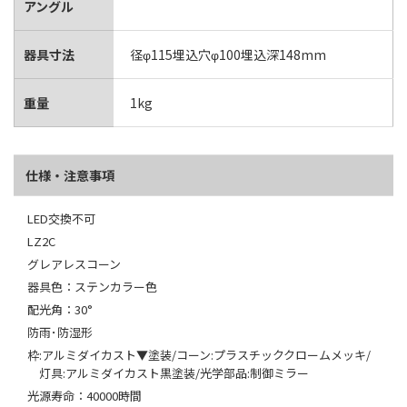
アングル
器具寸法
径φ115埋込穴φ100埋込深148mm
重量
1kg
仕様・注意事項
LED交換不可
LZ2C
グレアレスコーン
器具色：ステンカラー色
配光角：30°
防雨･防湿形
枠:アルミダイカスト▼塗装/コーン:プラスチッククロームメッキ/
灯具:アルミダイカスト黒塗装/光学部品:制御ミラー
光源寿命：40000時間