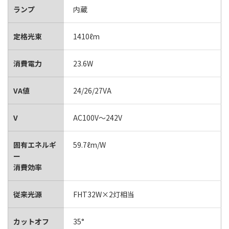
ランプ
内蔵
定格光束
1410ℓm
消費電力
23.6W
VA値
24/26/27VA
V
AC100V～242V
固有エネルギ
59.7ℓm/W
ー
消費効率
従来光源
FHT32W×2灯相当
カットオフ
35°