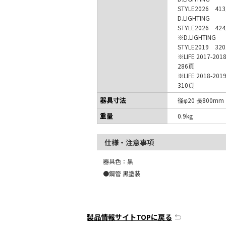
STYLE2026 41
D.LIGHTING
STYLE2026 42
※D.LIGHTING
STYLE2019 32
※LIFE 2017-20
286頁
※LIFE 2018-20
310頁
器具寸法
径φ20 長800mm
重量
0.9kg
仕様・注意事項
器具色：黒
●鋼管 黒塗装
製品情報サイトTOPに戻る