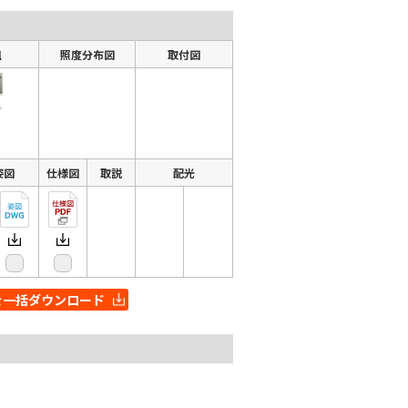
組
照度分布図
取付図
姿図
仕様図
取説
配光
を一括ダウンロード