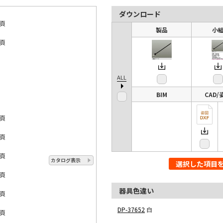
ダウンロード
8頁
製品
小
0頁
23
ALL
23
BIM
CAD/
7頁
8頁
7頁
カタログ表示
選択した項目
8頁
器具色違い
3頁
DP-37652
白
4頁