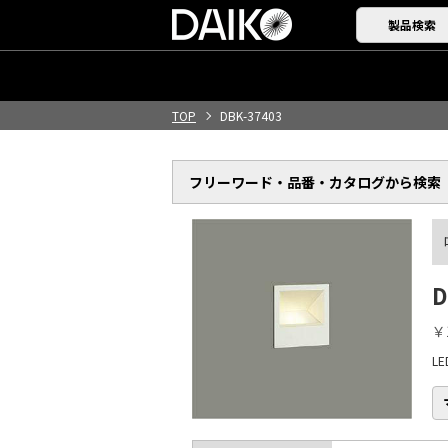
製品検索
TOP
DBK-37403
フリーワード・品番・
カタログから検索
D
￥
L