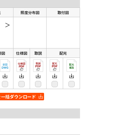
組
照度分布図
取付図
＞
姿図
仕様図
取説
配光
を一括ダウンロード