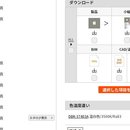
ダウンロード
2頁
製品
小
3頁
＞
23
ALL
23
BIM
CAD/
3頁
6頁
2頁
選択した項目
1頁
色温度違い
5頁
DBK-37403A
温白色/3500K/Ra83
7頁
カタログ表示
7頁