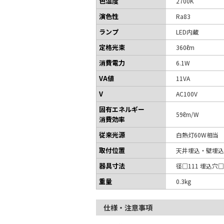
色温度
2700K
演色性
Ra83
ランプ
LED内蔵
定格光束
360ℓm
消費電力
6.1W
VA値
11VA
V
AC100V
固有エネルギー
59ℓm/W
消費効率
従来光源
白熱灯60W相当
取付位置
天井埋込・壁埋込
器具寸法
径□111 埋込穴□
重量
0.3kg
仕様・注意事項