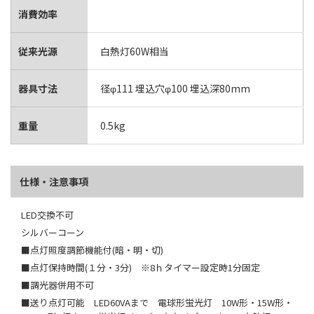
消費効率
従来光源
白熱灯60W相当
器具寸法
径φ111 埋込穴φ100 埋込深80mm
重量
0.5kg
仕様・注意事項
LED交換不可
シルバーコーン
■点灯照度調節機能付(暗・明・切)
■点灯保持時間(１分・3分) ※8ｈタイマー設定時1分固定
■調光器併用不可
■送り点灯可能 LED60VAまで 電球形蛍光灯 10W形・15W形・