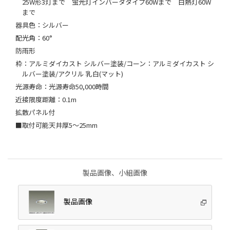
25W形3灯まで 蛍光灯インバータタイプ60Wまで 白熱灯60W
まで
器具色：シルバー
配光角：60°
防雨形
枠：アルミダイカスト シルバー塗装/コーン：アルミダイカスト シ
ルバー塗装/アクリル 乳白(マット)
光源寿命：光源寿命50,000時間
近接限度距離：0.1m
拡散パネル付
■取付可能天井厚5～25mm
製品画像、小組画像
製品画像