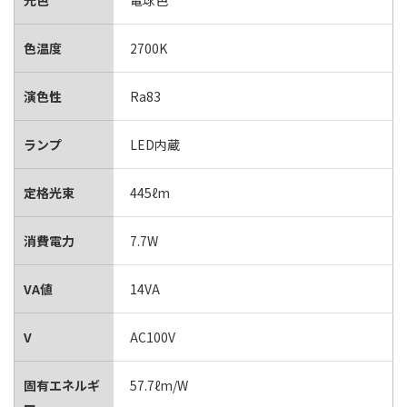
光色
電球色
色温度
2700K
演色性
Ra83
ランプ
LED内蔵
定格光束
445ℓm
消費電力
7.7W
VA値
14VA
V
AC100V
固有エネルギ
57.7ℓm/W
ー