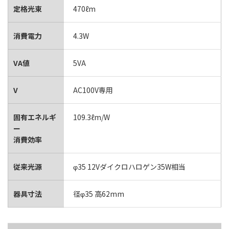
定格光束
470ℓm
消費電力
4.3W
VA値
5VA
V
AC100V専用
固有エネルギ
109.3ℓm/W
ー
消費効率
従来光源
φ35 12Vダイクロハロゲン35W相当
器具寸法
径φ35 高62mm