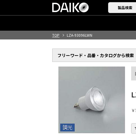
製品検索
TOP
LZA-93096LWN
フリーワード・品番・
カタログから検索
L
￥