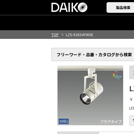
製品検索
TOP
LZS-92654YWVE
フリーワード・品番・
カタログから検索
L
￥
L