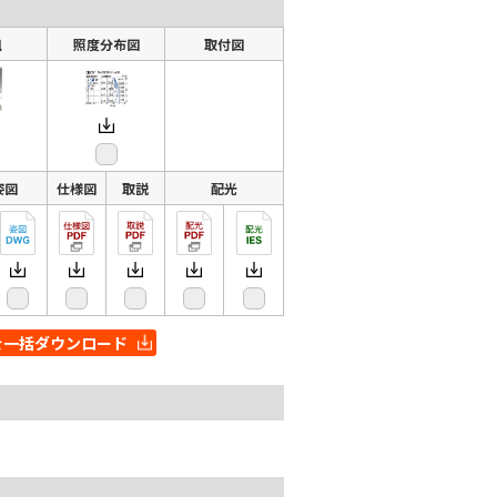
組
照度分布図
取付図
姿図
仕様図
取説
配光
を一括ダウンロード