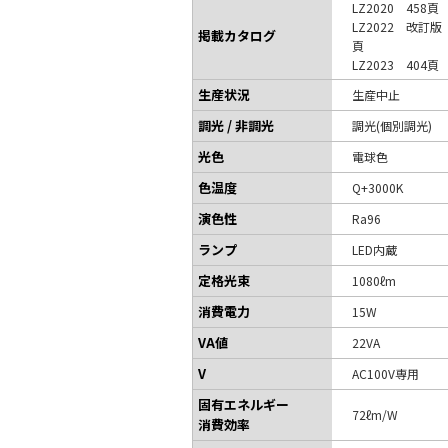
LZ2020 458頁
LZ2022 改訂版
掲載カタログ
頁
LZ2023 404頁
生産状況
生産中止
調光 / 非調光
調光(個別調光)
光色
電球色
色温度
Q+3000K
演色性
Ra96
ランプ
LED内蔵
定格光束
1080ℓm
消費電力
15W
VA値
22VA
V
AC100V専用
固有エネルギー
72ℓm/W
消費効率