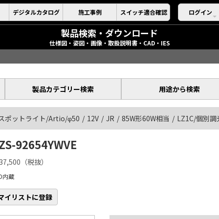
デジタルカタログ
施工事例
スイッチ適合確認
ログイン
製品検索・ダウンロード
仕様図・姿図・画像・取扱説明書・CAD・IES
製品カテゴリー検索
用途から検索
スポットライト/Artio/φ50
12V
JR
85W形60W相当
LZ1C/個別調
ZS-92654YWVE
37,500（税抜）
ED内蔵
マイリストに登録