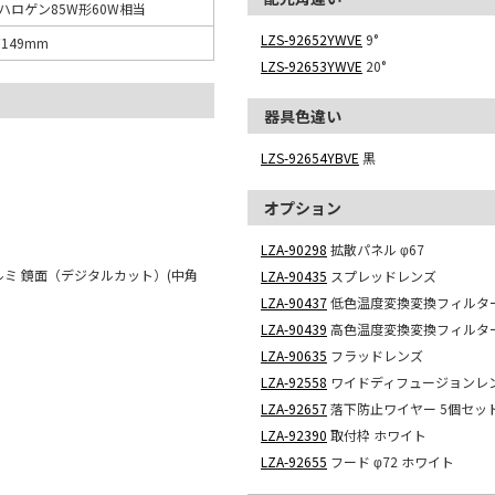
ロハロゲン85W形60W相当
LZS-92652YWVE
9°
高149mm
LZS-92653YWVE
20°
器具色違い
LZS-92654YBVE
黒
オプション
LZA-90298
拡散パネル φ67
ルミ 鏡面（デジタルカット）(中角
LZA-90435
スプレッドレンズ
LZA-90437
低色温度変換変換フィルター 
LZA-90439
高色温度変換変換フィルター 
LZA-90635
フラッドレンズ
LZA-92558
ワイドディフュージョンレンズ
LZA-92657
落下防止ワイヤー 5個セッ
LZA-92390
取付枠 ホワイト
LZA-92655
フード φ72 ホワイト