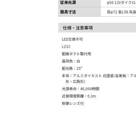
従来光源
φ50 12Vダイク
器具寸法
径φ72 長138 吊
仕様・注意事項
LED交換不可
LZ1C
配線ダクト取付用
器具色：白
配光角：25°
本体：アルミダイカスト 白塗装/反射板：ア
形・広角形）
光源寿命：40,000時間
近接限度距離：0.2m
制御レンズ付