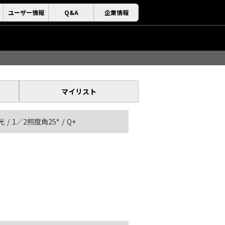
ユーザー情報
Q&A
企業情報
マイリスト
光
1／2照度角25°
Q+