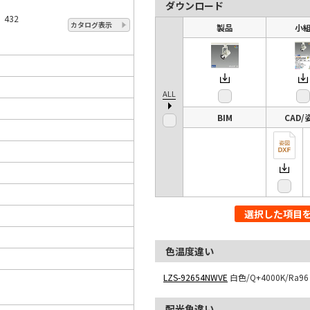
ダウンロード
 432
カタログ表示
製品
小
ALL
BIM
CAD/
選択した項目
色温度違い
LZS-92654NWVE
白色/Q+4000K/Ra96
配光角違い