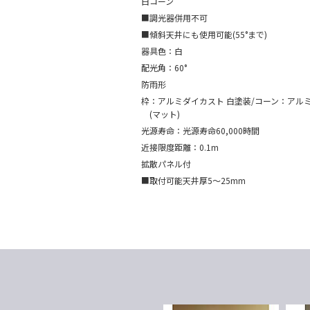
白コーン
■調光器併用不可
■傾斜天井にも使用可能(55°まで)
器具色：白
配光角：60°
防雨形
枠：アルミダイカスト 白塗装/コーン：アルミ
(マット)
光源寿命：光源寿命60,000時間
近接限度距離：0.1m
拡散パネル付
■取付可能天井厚5～25mm