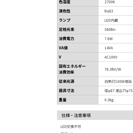
色温度
2700K
演色性
Ra83
ランプ
LED内蔵
定格光束
580ℓm
消費電力
7.6W
VA値
14VA
V
AC100V
固有エネルギー
76.3ℓm/W
消費効率
従来光源
白熱灯100W相当
器具寸法
径φ87 埋込穴φ7
重量
0.3kg
仕様・注意事項
LED交換不可