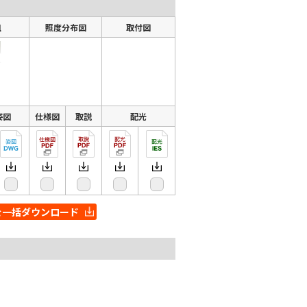
組
照度分布図
取付図
姿図
仕様図
取説
配光
を一括ダウンロード