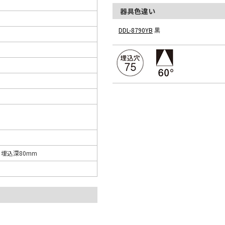
器具色違い
DDL-8790YB
黒
5 埋込深80mm