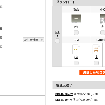
ダウンロード
1頁
製品
小
23
7頁
ALL
7頁
カタログ表示
BIM
CAD/
9頁
17
18
19
選択した項目
頁
色温度違い
DDL-8790WW
昼白色/5000K/Ra83
DDL-8790AW
温白色/3500K/Ra83