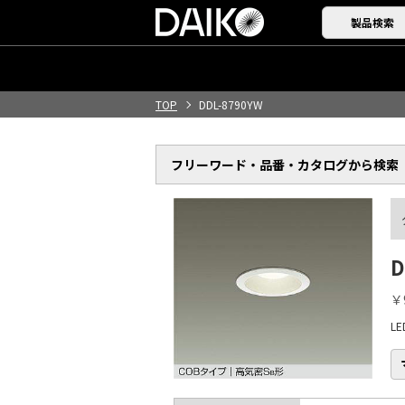
製品検索
TOP
DDL-8790YW
フリーワード・品番・
カタログから検索
D
￥
L