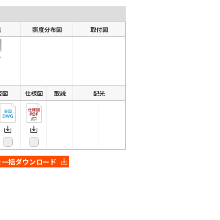
組
照度分布図
取付図
姿図
仕様図
取説
配光
を一括ダウンロード