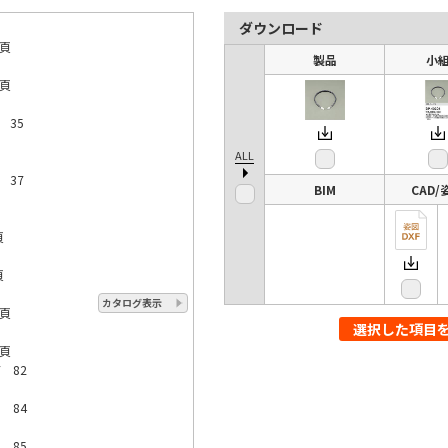
ダウンロード
0頁
製品
小
2頁
3 35
ALL
3 37
BIM
CAD/
頁
頁
カタログ表示
0頁
選択した項目
2頁
7 82
8 84
8 85