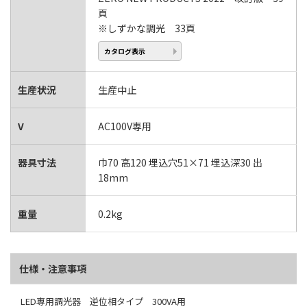
頁
※しずかな調光 33頁
カタログ表示
生産状況
生産中止
V
AC100V専用
器具寸法
巾70 高120 埋込穴51×71 埋込深30 出
18mm
重量
0.2kg
仕様・注意事項
LED専用調光器 逆位相タイプ 300VA用