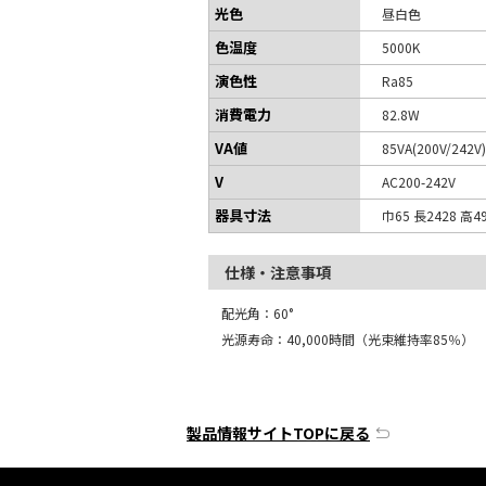
光色
昼白色
色温度
5000K
演色性
Ra85
消費電力
82.8W
VA値
85VA(200V/242V)
V
AC200-242V
器具寸法
巾65 長2428 高4
仕様・注意事項
配光角：60°
光源寿命：40,000時間（光束維持率85％）
製品情報サイトTOPに戻る