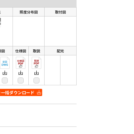
組
照度分布図
取付図
姿図
仕様図
取説
配光
を一括ダウンロード