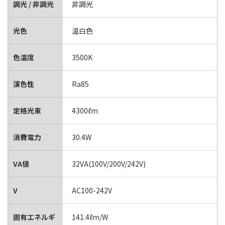
調光 / 非調光
非調光
光色
温白色
色温度
3500K
演色性
Ra85
定格光束
4300ℓm
消費電力
30.4W
VA値
32VA(100V/200V/242V)
V
AC100-242V
固有エネルギ
141.4ℓm/W