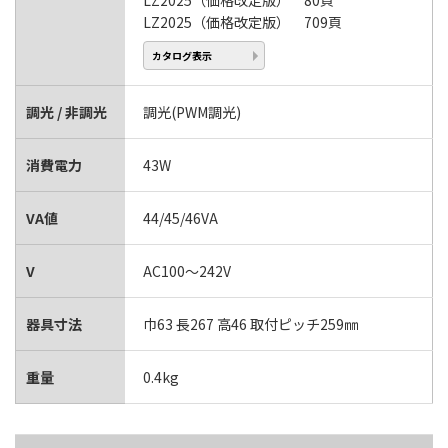
LZ2025（価格改定版） 80頁
LZ2025（価格改定版） 709頁
カタログ表示
調光 / 非調光
調光(PWM調光)
消費電力
43W
VA値
44/45/46VA
V
AC100～242V
器具寸法
巾63 長267 高46 取付ピッチ259㎜
重量
0.4kg