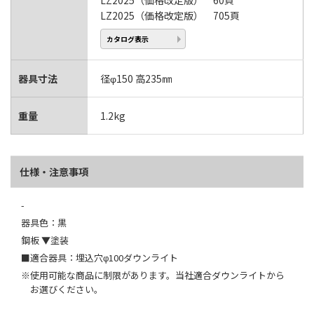
LZ2025（価格改定版） 60頁
LZ2025（価格改定版） 705頁
カタログ表示
器具寸法
径φ150 高235㎜
重量
1.2kg
仕様・注意事項
-
器具色：黒
鋼板 ▼塗装
■適合器具：埋込穴φ100ダウンライト
※使用可能な商品に制限があります。当社適合ダウンライトから
お選びください。