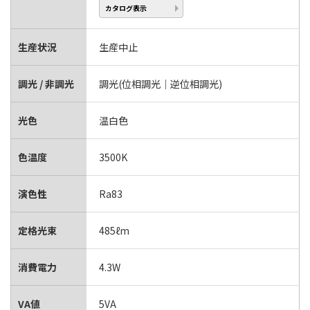
カタログ表示
生産状況
生産中止
調光 / 非調光
調光(位相調光｜逆位相調光)
光色
温白色
色温度
3500K
演色性
Ra83
定格光束
485ℓm
消費電力
4.3W
VA値
5VA