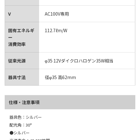
V
AC100V専用
固有エネルギ
112.7ℓm/W
ー
消費効率
従来光源
φ35 12Vダイクロハロゲン35W相当
器具寸法
径φ35 高62mm
仕様・注意事項
器具色：シルバー
配光角：30°
●シルバー