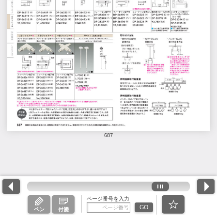
687
ページ番号を入力
GO
ペン
付箋