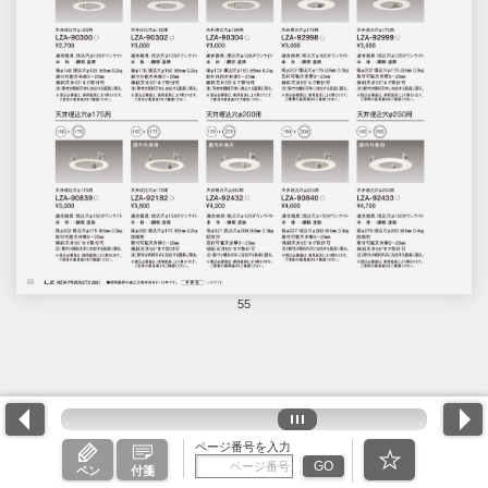
55
ページ番号を入力
GO
ペン
付箋