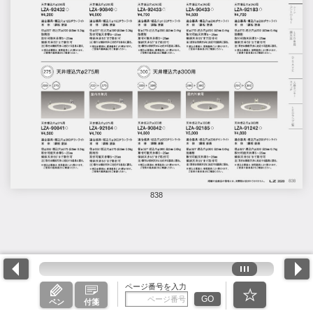
838
ページ番号を入力
GO
ペン
付箋