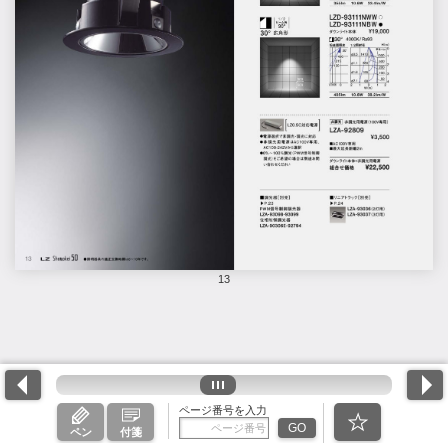
13
ページ番号を入力
GO
ペン
付箋