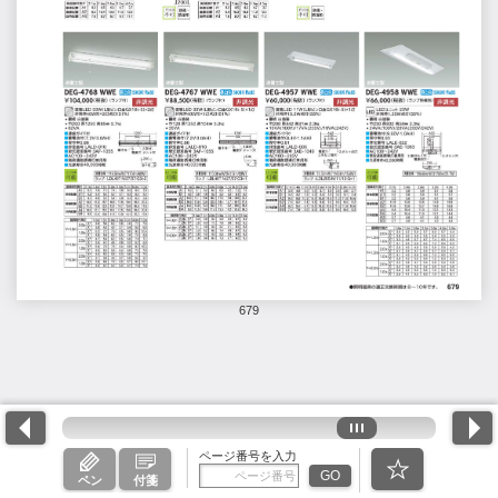
679
ページ番号を入力
GO
ペン
付箋