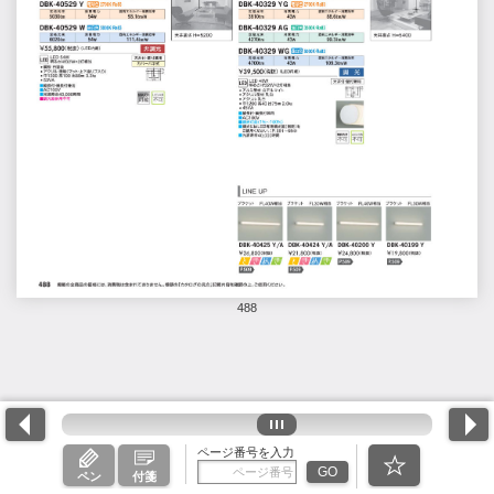
488
ページ番号を入力
GO
ペン
付箋